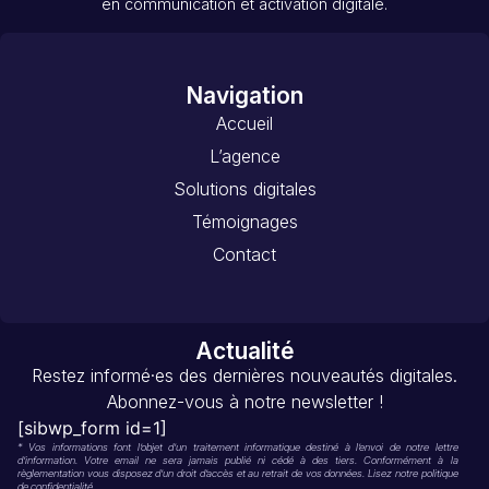
en communication et activation digitale.
Navigation
Accueil
L’agence
Solutions digitales
Témoignages
Contact
Actualité
Restez informé·es des dernières nouveautés digitales.
Abonnez-vous à notre newsletter !
[sibwp_form id=1]
* Vos informations font l’objet d’un traitement informatique destiné à l’envoi de notre lettre
d’information. Votre email ne sera jamais publié ni cédé à des tiers. Conformément à la
règlementation vous disposez d’un droit d’accès et au retrait de vos données. Lisez notre politique
de confidentialité.