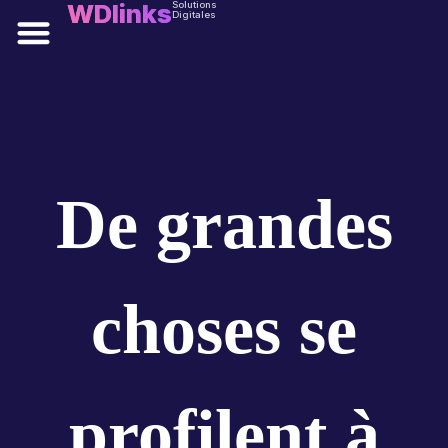
WDlinks
Solutions
Digitales
Solutions digitales
De grandes
choses se
profilent à