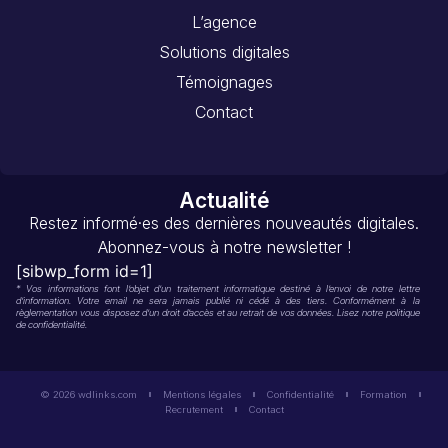
L’agence
Solutions digitales
Témoignages
Contact
Actualité
Restez informé·es des dernières nouveautés digitales.
Abonnez-vous à notre newsletter !
[sibwp_form id=1]
* Vos informations font l’objet d’un traitement informatique destiné à l’envoi de notre lettre
d’information. Votre email ne sera jamais publié ni cédé à des tiers. Conformément à la
règlementation vous disposez d’un droit d’accès et au retrait de vos données. Lisez notre politique
de confidentialité.
© 2026 wdlinks.com
Mentions légales
Confidentialité
Formation
Recrutement
Contact