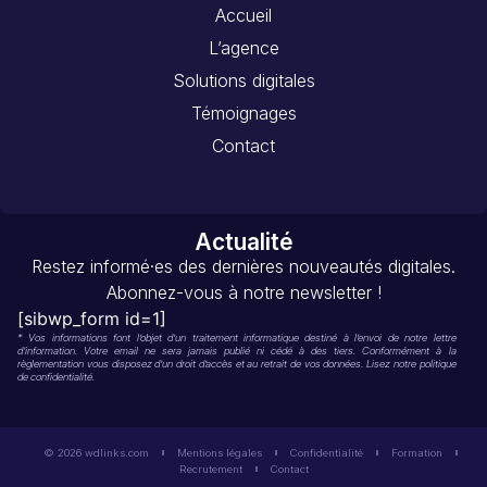
Accueil
L’agence
Solutions digitales
Témoignages
Contact
Actualité
Restez informé·es des dernières nouveautés digitales.
Abonnez-vous à notre newsletter !
[sibwp_form id=1]
* Vos informations font l’objet d’un traitement informatique destiné à l’envoi de notre lettre
d’information. Votre email ne sera jamais publié ni cédé à des tiers. Conformément à la
règlementation vous disposez d’un droit d’accès et au retrait de vos données. Lisez notre politique
de confidentialité.
© 2026 wdlinks.com
Mentions légales
Confidentialité
Formation
Recrutement
Contact